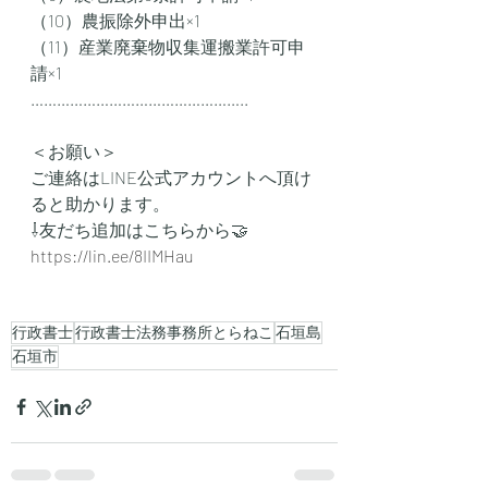
（10）農振除外申出×1
（11）産業廃棄物収集運搬業許可申
請×1
…………………………………………..
＜お願い＞
ご連絡はLINE公式アカウントへ頂け
ると助かります。
⇩友だち追加はこちらから🤝
https://lin.ee/8IIMHau
行政書士
行政書士法務事務所とらねこ
石垣島
石垣市