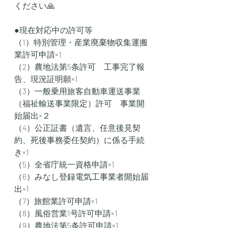
ください🙏
●現在対応中の許可等
（1）特別管理・産業廃棄物収集運搬
業許可申請×1
（2）農地法第5条許可　工事完了報
告、現況証明願×1
（3）一般乗用旅客自動車運送事業
（福祉輸送事業限定）許可　事業開
始届出×２
（4）公正証書（遺言、任意後見契
約、死後事務委任契約）に係る手続
き×1
（5）全省庁統一資格申請×1
（6）みなし登録電気工事業者開始届
出×1
（7）旅館業許可申請×1
（8）風俗営業1号許可申請×1
（9）農地法第5条許可申請×1